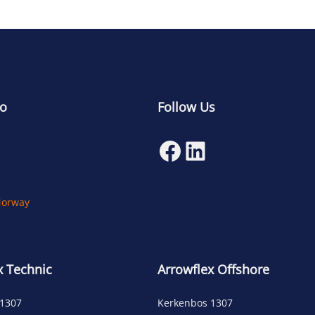
to
Follow Us
Facebook
LinkedIn
Norway
x Technic
Arrowflex Offshore
 1307
Kerkenbos 1307