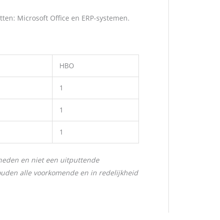
ten: Microsoft Office en ERP-systemen.
HBO
1
1
1
heden en niet een uitputtende
ouden alle voorkomende en in redelijkheid