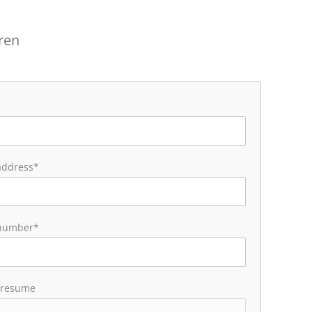
eren
address*
number*
 resume